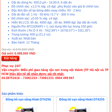
Dãi đo dòng Ac: 400,0 µA – 10,00 A, 6 dãi đo
Độ chính xác: ±1,0 % rdg. ±5 dgt. ,phụ thuộc vào giá trị chỉnh lưu
Đặc tính tần số tại dòng điện xoay chiều: 50 - 2 kHz
Dãi đo tần số: 1 Hz - 50 kHz / 0,7 V - 300 V rms
Độ chính xác: ±0.05 % rdg. ±4 dgt.
Hiển thị:LCD, tối đa. 4000 dgt. , tối đa. 9999 dgt. (tại dãi đo volt)
Nguồn:Pin 6F22(006P) × 1, (sử dụng liên tục trong 100 giờ)
Kích thước ( Rx D X H) : 76(2,99”) × 167(6,57”) × 33(1,30“)
Trọng lượng: 600 g (21,2 oz)
Xuất xứ: Nhật bản
Bảo hành: 12 Tháng
Giá cũ: : 6.570.000 VND
Giá mới: 6.498.000 VND
Đặt hàng
Phục vụ: 24/7
Vận chuyển: Miễn phí giao hàng tận nơi trong
nội thành (TP Hà nội và TP
HCM )
Hãy liên hệ để nhận được giá tốt nhất:
04.38751616 – 73061333 - 73081333- 0904 499 667
Sản phẩm khác
Đồng hồ vạn năng Hioki DT4256
Đồng hồ vạn năng Hioki DT4255