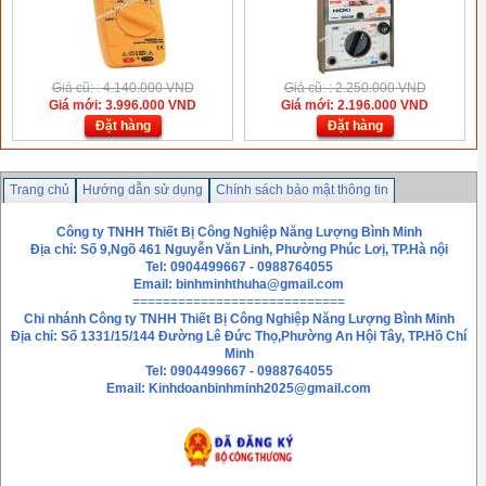
Giá cũ: : 4.140.000 VND
Giá cũ: : 2.250.000 VND
Giá mới: 3.996.000 VND
Giá mới: 2.196.000 VND
Đặt hàng
Đặt hàng
Trang chủ
Hướng dẫn sử dụng
Chính sách bảo mật thông tin
Hướng dẫn mua hàng
Liên hệ
Công ty TNHH Thiết Bị Công Nghiệp Năng Lượng Bình Minh
Địa chỉ: Số 9,Ngõ 461 Nguyễn Văn Linh, Phường Phúc Lơị, TP.Hà nội
Tel: 0904499667 - 0988764055
Email: binhminhthuha@gmail.com
============================
Chi nhánh
Công ty TNHH Thiết Bị Công Nghiệp Năng Lượng Bình Minh
Địa chỉ: Số 1331/15/144 Đường Lê Đức Thọ,Phường An Hội Tây, TP.Hồ Chí
Minh
Tel: 0904499667 - 0988764055
Email: Kinhdoanbinhminh2025@gmail.com