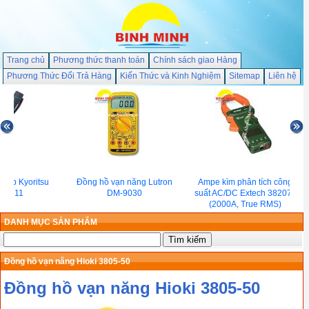
Trang chủ
Phương thức thanh toán
Chính sách giao Hàng
Phương Thức Đổi Trả Hàng
Kiến Thức và Kinh Nghiệm
Sitemap
Liên hệ
n áp Kyoritsu
Đồng hồ vạn năng Lutron
Ampe kìm phân tích công
 5711
DM-9030
suất AC/DC Extech 382075
(2000A, True RMS)
DANH MỤC SẢN PHẨM
Đồng hồ vạn năng Hioki 3805-50
Đồng hồ vạn năng Hioki 3805-50