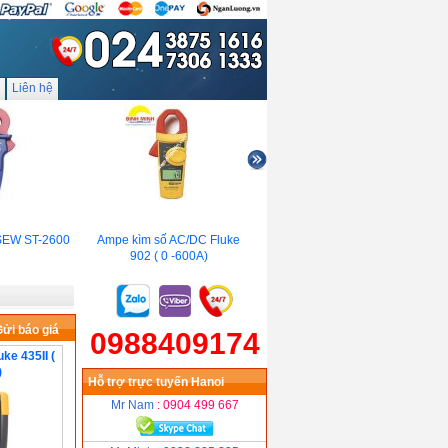
Liên hệ
EW ST-2600
Ampe kìm số AC/DC Fluke
Ampe kìm đo công suất
902 ( 0 -600A)
Hioki CM3286-01( 600A,giải
đo 5W đến 360KW)
ửi báo giá
0988409174
ke 435II (
)
Hỗ trợ trực tuyến Hanoi
Mr Nam
: 0904 499 667