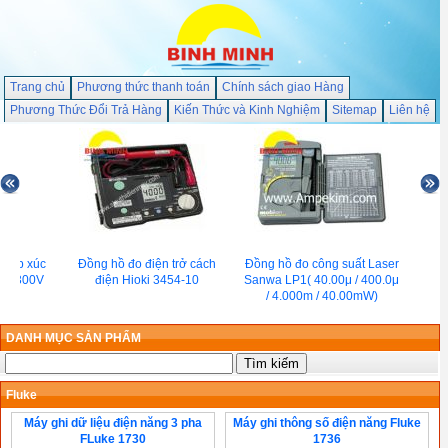
Trang chủ
Phương thức thanh toán
Chính sách giao Hàng
Phương Thức Đổi Trả Hàng
Kiến Thức và Kinh Nghiệm
Sitemap
Liên hệ
tiếp xúc
Đồng hồ đo điện trở cách
Đồng hồ đo công suất Laser
to 300V
điện Hioki 3454-10
Sanwa LP1( 40.00μ / 400.0μ
 )
/ 4.000m / 40.00mW)
DANH MỤC SẢN PHẨM
Fluke
Máy ghi dữ liệu điện năng 3 pha
Máy ghi thông số điện năng Fluke
FLuke 1730
1736