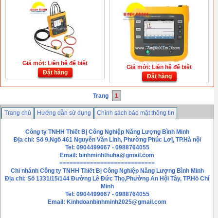
Giá mới: Liên hệ để biết
Giá mới: Liên hệ để biết
Đặt hàng
Đặt hàng
Trang
1
Trang chủ
Hướng dẫn sử dụng
Chính sách bảo mật thông tin
Hướng dẫn mua hàng
Liên hệ
Công ty TNHH Thiết Bị Công Nghiệp Năng Lượng Bình Minh
Địa chỉ: Số 9,Ngõ 461 Nguyễn Văn Linh, Phường Phúc Lơị, TP.Hà nội
Tel: 0904499667 - 0988764055
Email: binhminhthuha@gmail.com
============================
Chi nhánh
Công ty TNHH Thiết Bị Công Nghiệp Năng Lượng Bình Minh
Địa chỉ: Số 1331/15/144 Đường Lê Đức Thọ,Phường An Hội Tây, TP.Hồ Chí
Minh
Tel: 0904499667 - 0988764055
Email: Kinhdoanbinhminh2025@gmail.com