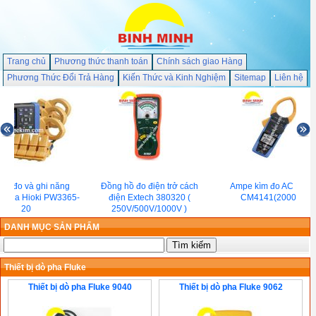
Trang chủ
Phương thức thanh toán
Chính sách giao Hàng
Phương Thức Đổi Trả Hàng
Kiến Thức và Kinh Nghiệm
Sitemap
Liên hệ
 bị đo và ghi năng
Đồng hồ đo điện trở cách
Ampe kìm đo AC Hioki
3 pha Hioki PW3365-
điện Extech 380320 (
CM4141(2000A)
20
250V/500V/1000V )
DANH MỤC SẢN PHẨM
Thiết bị dò pha Fluke
Thiết bị dò pha Fluke 9040
Thiết bị dò pha Fluke 9062