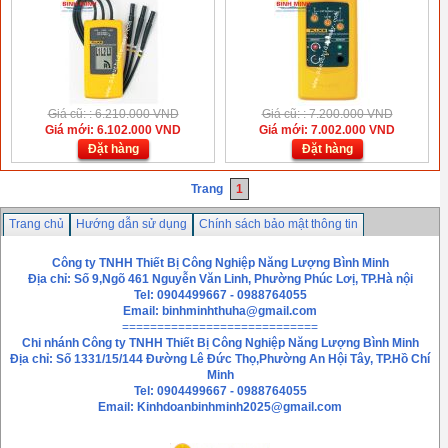
Giá cũ: : 6.210.000 VND
Giá cũ: : 7.200.000 VND
Giá mới: 6.102.000 VND
Giá mới: 7.002.000 VND
Đặt hàng
Đặt hàng
Trang
1
Trang chủ
Hướng dẫn sử dụng
Chính sách bảo mật thông tin
Hướng dẫn mua hàng
Liên hệ
Công ty TNHH Thiết Bị Công Nghiệp Năng Lượng Bình Minh
Địa chỉ: Số 9,Ngõ 461 Nguyễn Văn Linh, Phường Phúc Lơị, TP.Hà nội
Tel: 0904499667 - 0988764055
Email: binhminhthuha@gmail.com
============================
Chi nhánh
Công ty TNHH Thiết Bị Công Nghiệp Năng Lượng Bình Minh
Địa chỉ: Số 1331/15/144 Đường Lê Đức Thọ,Phường An Hội Tây, TP.Hồ Chí
Minh
Tel: 0904499667 - 0988764055
Email: Kinhdoanbinhminh2025@gmail.com