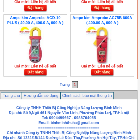
Giá mới: Liên hệ để biết
Giá mới: Liên hệ để biết
Đặt hàng
Đặt hàng
Ampe kìm Amprobe ACD-10
Ampe kìm Amprobe AC75B 600A
PLUS ( 40.00 A, 400.0 A, 600 A )
( 400.00 A, 600 A )
Giá mới: Liên hệ để biết
Giá mới: Liên hệ để biết
Đặt hàng
Đặt hàng
Trang
1
Trang chủ
Hướng dẫn sử dụng
Chính sách bảo mật thông tin
Hướng dẫn mua hàng
Liên hệ
Công ty TNHH Thiết Bị Công Nghiệp Năng Lượng Bình Minh
Địa chỉ: Số 9,Ngõ 461 Nguyễn Văn Linh, Phường Phúc Lơị, TP.Hà nội
Tel: 0904499667 - 0988764055
Email: binhminhthuha@gmail.com
============================
Chi nhánh
Công ty TNHH Thiết Bị Công Nghiệp Năng Lượng Bình Minh
Địa chỉ: Số 1331/15/144 Đường Lê Đức Thọ,Phường An Hội Tây, TP.Hồ Chí