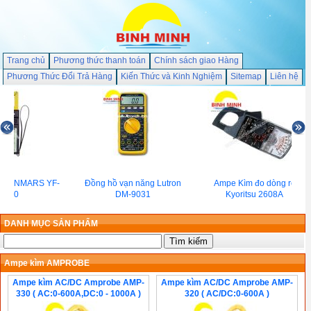
Trang chủ
Phương thức thanh toán
Chính sách giao Hàng
Phương Thức Đổi Trả Hàng
Kiến Thức và Kinh Nghiệm
Sitemap
Liên hệ
m TENMARS YF-
Đồng hồ vạn năng Lutron
Ampe Kìm đo dòng rò
800
DM-9031
Kyoritsu 2608A
DANH MỤC SẢN PHẨM
Ampe kìm AMPROBE
Ampe kìm AC/DC Amprobe AMP-
Ampe kìm AC/DC Amprobe AMP-
330 ( AC:0-600A,DC:0 - 1000A )
320 ( AC/DC:0-600A )