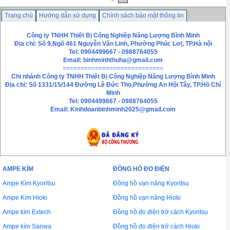
Trang chủ
Hướng dẫn sử dụng
Chính sách bảo mật thông tin
Hướng dẫn mua hàng
Liên hệ
Công ty TNHH Thiết Bị Công Nghiệp Năng Lượng Bình Minh
Địa chỉ: Số 9,Ngõ 461 Nguyễn Văn Linh, Phường Phúc Lơị, TP.Hà nội
Tel: 0904499667 - 0988764055
Email: binhminhthuha@gmail.com
============================
Chi nhánh
Công ty TNHH Thiết Bị Công Nghiệp Năng Lượng Bình Minh
Địa chỉ: Số 1331/15/144 Đường Lê Đức Thọ,Phường An Hội Tây, TP.Hồ Chí
Minh
Tel: 0904499667 - 0988764055
Email: Kinhdoanbinhminh2025@gmail.com
AMPE KÌM
ĐỒNG HỒ ĐO ĐIỆN
Ampe Kìm Kyoritsu
Đồng hồ vạn năng Kyoritsu
Ampe Kìm Hioki
Đồng hồ vạn năng Hioki
Ampe kìm Extech
Đồng hồ đo điện trở cách Kyoritsu
Ampe kìm Sanwa
Đồng hồ đo điện trở cách Hioki