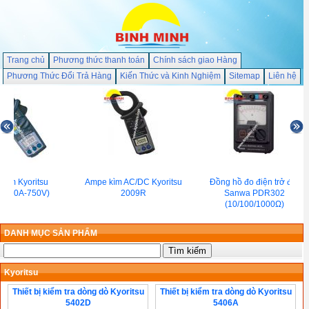
Trang chủ
Phương thức thanh toán
Chính sách giao Hàng
Phương Thức Đổi Trả Hàng
Kiến Thức và Kinh Nghiệm
Sitemap
Liên hệ
Kìm Kyoritsu
Ampe kìm AC/DC Kyoritsu
Đồng hồ đo điện trở đất
(400A-750V)
2009R
Sanwa PDR302
(10/100/1000Ω)
DANH MỤC SẢN PHẨM
Kyoritsu
Thiết bị kiểm tra dòng dò Kyoritsu
Thiết bị kiểm tra dòng dò Kyoritsu
5402D
5406A