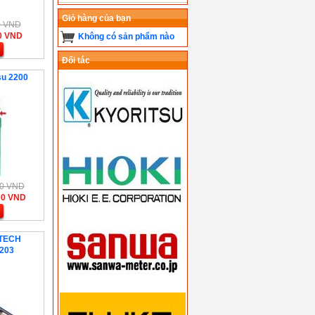
Giỏ hàng của bạn
00 VND
00 VND
Không có sản phẩm nào
Đối tác
su 2200
000 VND
00 VND
TECH
203