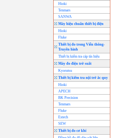
Hioki
Tenmars
SANWA
Máy hiệu chuẩn thiết bị điện
Hioki
Fluke
Thiết bị đo trong Viễn thông-
Truyền hình
Thiết bị kiểm tra cáp tín hiệu
Máy đo điện trở suất
Kyorutsu
Thiết bị kiểm tra nội trở ắc quy
Hioki
APECH
BK Precision
Tenmars
Fluke
Extech
SEW
Thiết bị đo cơ khí
Đồng hồ đo độ dày vật liệu