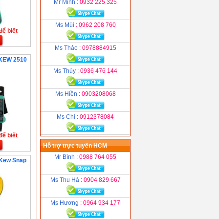
Mr Minh
: 0932 225 325
Ms Mùi
: 0962 208 760
để biết
Ms Thảo
: 0978884915
 KEW 2510
Ms Thủy
: 0936 476 144
Ms Hiền
: 0903208068
Ms Chi
: 0912378084
để biết
Hỗ trợ trực tuyến HCM
Mr Bình
: 0988 764 055
 Kew Snap
Ms Thu Hà
: 0904 829 667
Ms Hương
: 0964 934 177