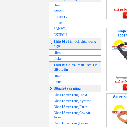
Hioki
Giá mới:
Kyoritsu
LUTRON
FLUKE
SANWA
Ampe 
EXTECH
2007
Thiết bị phân tích chất lượng
điện
Hioki
Fluke
Thiết Bị Ghi và Phân Tích Tín
Hiệu Điện
Hioki
Giá cũ
Fluke
Giá mớ
Đồng hồ vạn năng
Đồng hồ vạn năng Hioki
Ampe kì
Đồng hồ vạn năng Kyoritsu
Đồng hồ vạn năng Fluke
Đồng hồ vạn năng Chauvin
Arnoux
Đồng hồ vạn năng Gossen