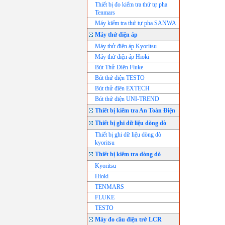
Thiết bị đo kiểm tra thứ tự pha
Tenmars
Máy kiểm tra thứ tự pha SANWA
Máy thử điện áp
Máy thử điện áp Kyoritsu
Máy thử điện áp Hioki
Bút Thử Điện Fluke
Bút thử điện TESTO
Bút thử điên EXTECH
Bút thử điện UNI-TREND
Thiết bị kiểm tra An Toàn Điện
Thiết bị ghi dữ liệu dòng dò
Thiết bị ghi dữ liệu dòng dò
kyoritsu
Thiết bị kiểm tra dòng dò
Kyoritsu
Hioki
TENMARS
FLUKE
TESTO
Máy đo cầu điện trở LCR