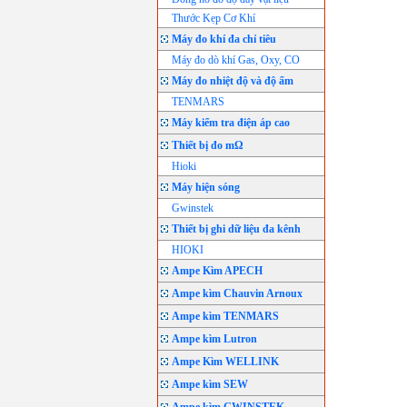
Thước Kẹp Cơ Khí
Máy đo khí đa chỉ tiêu
Máy đo dò khí Gas, Oxy, CO
Máy đo nhiệt độ và độ ẩm
TENMARS
Máy kiểm tra điện áp cao
Thiết bị đo mΩ
Hioki
Máy hiện sóng
Gwinstek
Thiết bị ghi dữ liệu đa kênh
HIOKI
Ampe Kìm APECH
Ampe kìm Chauvin Arnoux
Ampe kìm TENMARS
Ampe kìm Lutron
Ampe Kìm WELLINK
Ampe kìm SEW