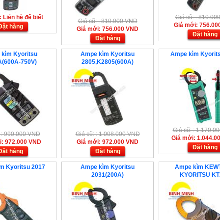
 Liên hệ để biết
Giá cũ: : 810.0
Giá cũ: : 810.000 VND
Giá mới: 756.0
Đặt hàng
Giá mới: 756.000 VND
Đặt hàng
Đặt hàng
kìm Kyoritsu
Ampe kìm Kyoritsu
Ampe kìm Kyorit
A(600A-750V)
2805,K2805(600A)
Giá cũ: : 1.170.
: : 990.000 VND
Giá cũ: : 1.008.000 VND
Giá mới: 1.044.0
i: 972.000 VND
Giá mới: 972.000 VND
Đặt hàng
Đặt hàng
Đặt hàng
m Kyoritsu 2017
Ampe kìm Kyoritsu
Ampe kìm KEW
2031(200A)
KYORITSU KT