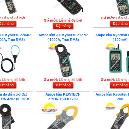
 Liên hệ để biết
Giá mới: Liên hệ 
Giá mới: Liên hệ để biết
Đặt hàng
Đặt hàng
Đặt hàng
AC Kyoritsu 2204R
Ampe kìm AC Kyoritsu 2127R
Ampe kìm Kyoritsu
400A, True RMS)
( 1000A, True RMS)
( 100mA)
 Liên hệ để biết
Giá mới: Liên hệ để biết
Giá mới: Liên hệ 
Đặt hàng
Đặt hàng
Đặt hàng
 đo điện trở đất
Ampe kìm KEWTECH
Ampe kìm Kyoritsu
KEW 4202 (0~20Ω/
KYORITSU KT200
200
1500Ω, Bluetooth)