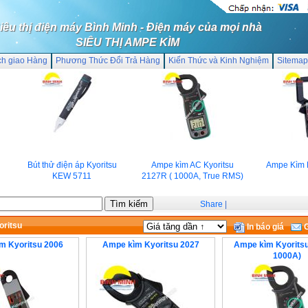
iêu thị điện máy Bình Minh - Điện máy của mọi nhà
SIÊU THỊ AMPE KÌM
ch giao Hàng
Phương Thức Đổi Trả Hàng
Kiến Thức và Kinh Nghiệm
Sitemap
Bút thử điện áp Kyoritsu
Ampe kìm AC Kyoritsu
Ampe Kìm Hi
KEW 5711
2127R ( 1000A, True RMS)
Share
|
ritsu
In báo giá
G
m Kyoritsu 2006
Ampe kìm Kyoritsu 2027
Ampe kìm Kyorits
1000A)