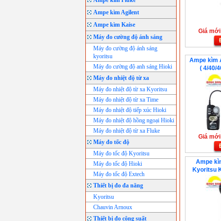
Ampe kìm Fluke
Ampe kìm Agilent
Ampe kìm Kaise
Giá mới:
Máy đo cường độ ánh sáng
Máy đo cường độ ánh sáng
kyoritsu
Ampe kìm 
Máy đo cường độ anh sáng Hioki
( 4/40/
Máy đo nhiệt độ từ xa
Máy đo nhiệt độ từ xa Kyoritsu
Máy đo nhiệt độ từ xa Time
Máy đo nhiệt độ tiếp xúc Hioki
Máy đo nhiệt độ hồng ngoại Hioki
Máy đo nhiệt độ từ xa Fluke
Giá mới:
Máy đo tốc độ
Máy đo tốc độ Kyoritsu
Ampe kìm
Máy đo tốc độ Hioki
Kyoritsu 
Máy đo tốc độ Extech
0~200Ω/ 0~
Thiết bị đo đa năng
Kyoritsu
Chauvin Arnoux
Thiết bị đo công suất