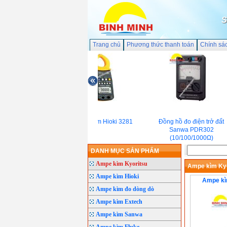
S
Trang chủ
Phương thức thanh toán
Chính sá
Ampe Kìm Hioki 3281
Đồng hồ đo điện trở đất
Sanwa PDR302
(10/100/1000Ω)
DANH MỤC SẢN PHẨM
Ampe kìm Kyoritsu
Ampe kìm Kyo
Ampe kìm Hioki
Ampe kì
Ampe kìm đo dòng dò
Ampe kìm Extech
Ampe kìm Sanwa