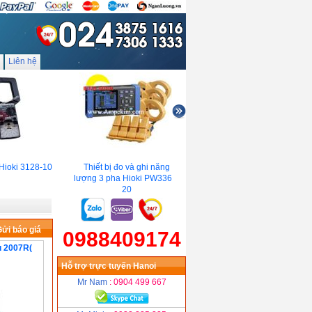
Liên hệ
oki 3128-10
Thiết bị đo và ghi năng
Ampe kìm TENMARS YF-
lượng 3 pha Hioki PW3365-
8020
20
ửi báo giá
0988409174
u 2007R(
Hỗ trợ trực tuyến Hanoi
Mr Nam
: 0904 499 667