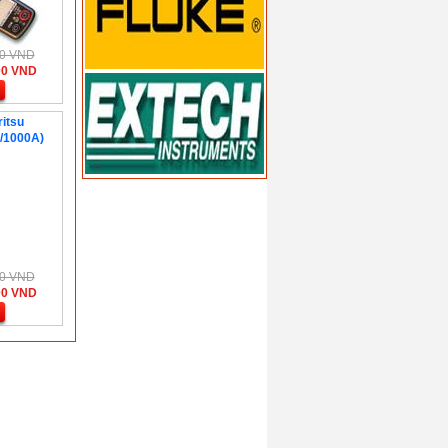
000 VND
00 VND
itsu
0/1000A)
000 VND
00 VND