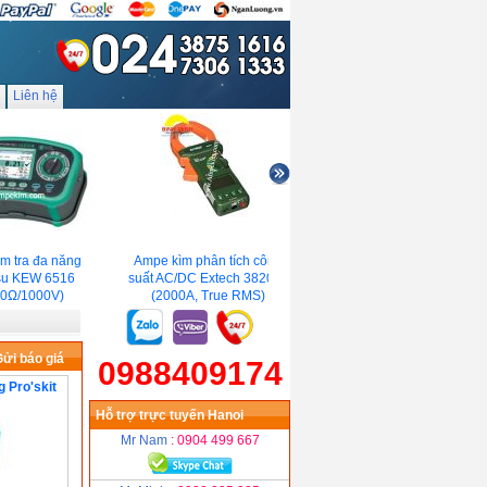
Liên hệ
 tra đa năng
Ampe kìm phân tích công
Thiết bị đo đa năng kyoritsu
u KEW 6516
suất AC/DC Extech 382075
6024PV
Ω/1000V)
(2000A, True RMS)
ửi báo giá
0988409174
 Pro'skit
Hỗ trợ trực tuyến Hanoi
Mr Nam
: 0904 499 667