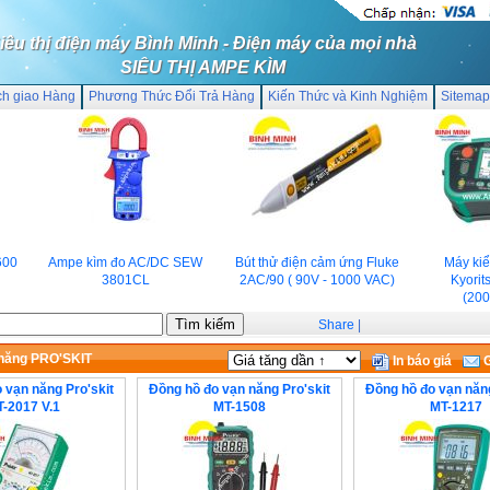
iêu thị điện máy Bình Minh - Điện máy của mọi nhà
SIÊU THỊ AMPE KÌM
ch giao Hàng
Phương Thức Đổi Trả Hàng
Kiến Thức và Kinh Nghiệm
Sitemap
0
Ampe kìm đo AC/DC SEW
Bút thử điện cảm ứng Fluke
Máy kiểm
3801CL
2AC/90 ( 90V - 1000 VAC)
Kyorits
(2000
Share
|
năng PRO'SKIT
In báo giá
G
 vạn năng Pro'skit
Đồng hồ đo vạn năng Pro'skit
Đồng hồ đo vạn năng
-2017 V.1
MT-1508
MT-1217