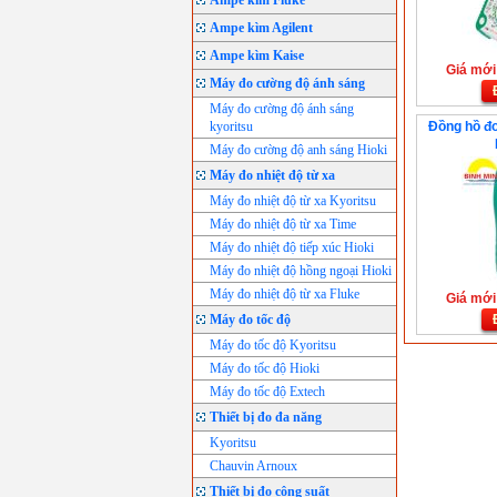
Ampe kìm Fluke
Ampe kìm Agilent
Ampe kìm Kaise
Giá mới:
Máy đo cường độ ánh sáng
Máy đo cường độ ánh sáng
kyoritsu
Đồng hồ đo
Máy đo cường độ anh sáng Hioki
Máy đo nhiệt độ từ xa
Máy đo nhiệt độ từ xa Kyoritsu
Máy đo nhiệt độ từ xa Time
Máy đo nhiệt độ tiếp xúc Hioki
Máy đo nhiệt độ hồng ngoại Hioki
Máy đo nhiệt độ từ xa Fluke
Giá mới:
Máy đo tốc độ
Máy đo tốc độ Kyoritsu
Máy đo tốc độ Hioki
Máy đo tốc độ Extech
Thiết bị đo đa năng
Kyoritsu
Chauvin Arnoux
Thiết bị đo công suất