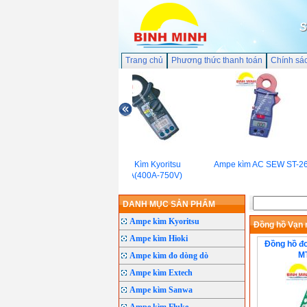
S
Trang chủ
Phương thức thanh toán
Chính sá
Ampe Kìm Kyoritsu
Ampe kìm AC SEW ST-260
2003A(400A-750V)
DANH MỤC SẢN PHẨM
Ampe kìm Kyoritsu
Đồng hồ Vạn 
Ampe kìm Hioki
Đồng hồ đo
MT
Ampe kìm đo dòng dò
Ampe kìm Extech
Ampe kìm Sanwa