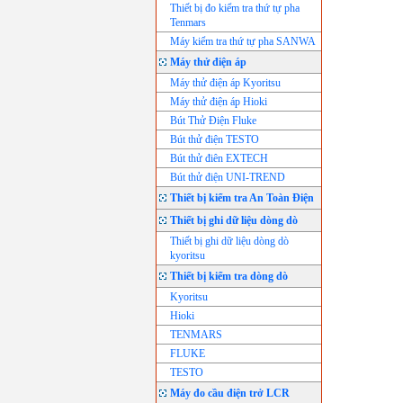
Thiết bị đo kiểm tra thứ tự pha
Tenmars
Máy kiểm tra thứ tự pha SANWA
Máy thử điện áp
Máy thử điện áp Kyoritsu
Máy thử điện áp Hioki
Bút Thử Điện Fluke
Bút thử điện TESTO
Bút thử điên EXTECH
Bút thử điện UNI-TREND
Thiết bị kiểm tra An Toàn Điện
Thiết bị ghi dữ liệu dòng dò
Thiết bị ghi dữ liệu dòng dò
kyoritsu
Thiết bị kiểm tra dòng dò
Kyoritsu
Hioki
TENMARS
FLUKE
TESTO
Máy đo cầu điện trở LCR