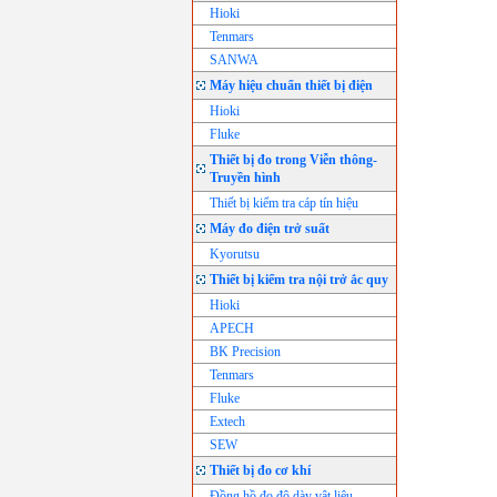
Hioki
Tenmars
SANWA
Máy hiệu chuẩn thiết bị điện
Hioki
Fluke
Thiết bị đo trong Viễn thông-
Truyền hình
Thiết bị kiểm tra cáp tín hiệu
Máy đo điện trở suất
Kyorutsu
Thiết bị kiểm tra nội trở ắc quy
Hioki
APECH
BK Precision
Tenmars
Fluke
Extech
SEW
Thiết bị đo cơ khí
Đồng hồ đo độ dày vật liệu