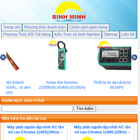
Trang chủ
Phương thức thanh toán
Chính sách giao Hàng
Phương Thức Đổi Trả Hàng
Kiến Thức và Kinh Nghiệm
Sitemap
Liên hệ
hử điện Extech
Ampe kìm Kyoritsu
Thiết bị đo đa năng kyoritsu
1000VAC, có đèn
2200R(40.00/400.0/1000A)
6024PV
Flash)
DANH MỤC SẢN PHẨM
Máy kiểm tra điện áp cao
Máy phát nguồn lập trình AC tần
Máy phát nguồn lập trình AC tần
số cao Chroma 11805(20Khz ~
số cao Chroma 11890 (20Khz ~
200Khz, 1KVA)
200Khz, 500VA)