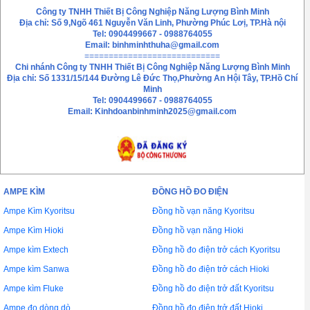
Hướng dẫn mua hàng
Liên hệ
Công ty TNHH Thiết Bị Công Nghiệp Năng Lượng Bình Minh
Địa chỉ: Số 9,Ngõ 461 Nguyễn Văn Linh, Phường Phúc Lơị, TP.Hà nội
Tel: 0904499667 - 0988764055
Email: binhminhthuha@gmail.com
============================
Chi nhánh
Công ty TNHH Thiết Bị Công Nghiệp Năng Lượng Bình Minh
Địa chỉ: Số 1331/15/144 Đường Lê Đức Thọ,Phường An Hội Tây, TP.Hồ Chí
Minh
Tel: 0904499667 - 0988764055
Email: Kinhdoanbinhminh2025@gmail.com
AMPE KÌM
ĐỒNG HỒ ĐO ĐIỆN
Ampe Kìm Kyoritsu
Đồng hồ vạn năng Kyoritsu
Ampe Kìm Hioki
Đồng hồ vạn năng Hioki
Ampe kìm Extech
Đồng hồ đo điện trở cách Kyoritsu
Ampe kìm Sanwa
Đồng hồ đo điện trở cách Hioki
Ampe kìm Fluke
Đồng hồ đo điện trở đất Kyoritsu
Ampe đo dòng dò
Đồng hồ đo điện trở đất Hioki