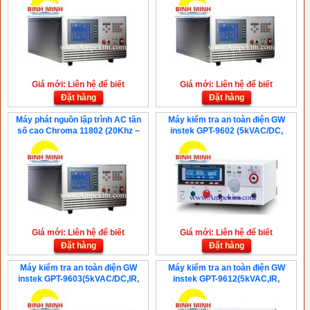
Giá mới: Liên hệ để biết
Giá mới: Liên hệ để biết
Đặt hàng
Đặt hàng
Máy phát nguồn lập trình AC tần
Máy kiểm tra an toàn điện GW
số cao Chroma 11802 (20Khz ~
instek GPT-9602 (5kVAC/DC,
200Khz, 500VA)
100VA)
Giá mới: Liên hệ để biết
Giá mới: Liên hệ để biết
Đặt hàng
Đặt hàng
Máy kiểm tra an toàn điện GW
Máy kiểm tra an toàn điện GW
instek GPT-9603(5kVAC/DC,IR,
instek GPT-9612(5kVAC,IR,
100VA)
100VA)