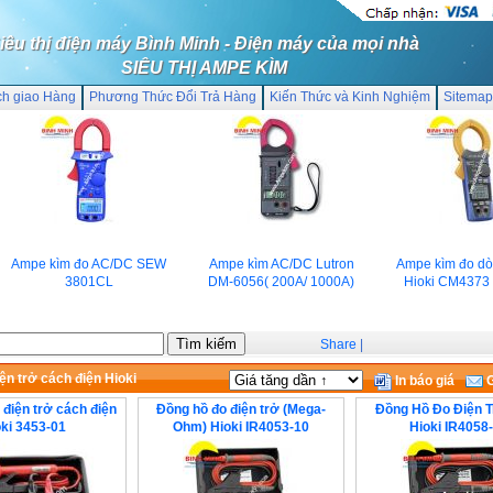
iêu thị điện máy Bình Minh - Điện máy của mọi nhà
SIÊU THỊ AMPE KÌM
ch giao Hàng
Phương Thức Đổi Trả Hàng
Kiến Thức và Kinh Nghiệm
Sitemap
Ampe kìm đo AC/DC SEW
Ampe kìm AC/DC Lutron
Ampe kìm đo dòn
3801CL
DM-6056( 200A/ 1000A)
Hioki CM4373 (
Share
|
ện trở cách điện Hioki
In báo giá
G
 điện trở cách điện
Đồng hồ đo điện trở (Mega-
Đồng Hồ Đo Điện 
ki 3453-01
Ohm) Hioki IR4053-10
Hioki IR4058