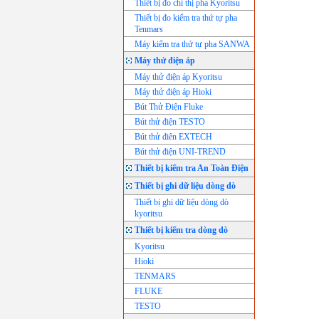
Thiết bị đo chỉ thị pha Kyoritsu
Thiết bị đo kiểm tra thứ tự pha
Tenmars
Máy kiểm tra thứ tự pha SANWA
Máy thử điện áp
Máy thử điện áp Kyoritsu
Máy thử điện áp Hioki
Bút Thử Điện Fluke
Bút thử điện TESTO
Bút thử điên EXTECH
Bút thử điện UNI-TREND
Thiết bị kiểm tra An Toàn Điện
Thiết bị ghi dữ liệu dòng dò
Thiết bị ghi dữ liệu dòng dò
kyoritsu
Thiết bị kiểm tra dòng dò
Kyoritsu
Hioki
TENMARS
FLUKE
TESTO