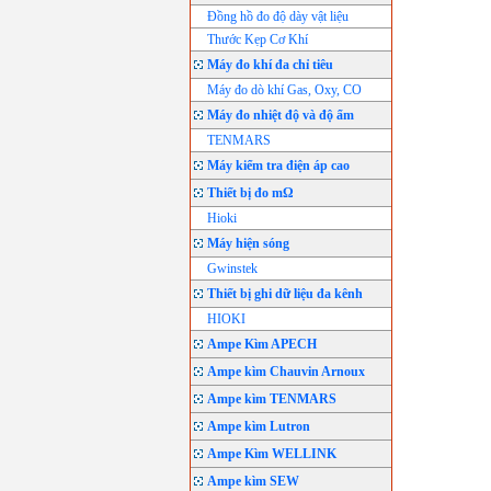
Đồng hồ đo độ dày vật liệu
Thước Kẹp Cơ Khí
Máy đo khí đa chỉ tiêu
Máy đo dò khí Gas, Oxy, CO
Máy đo nhiệt độ và độ ẩm
TENMARS
Máy kiểm tra điện áp cao
Thiết bị đo mΩ
Hioki
Máy hiện sóng
Gwinstek
Thiết bị ghi dữ liệu đa kênh
HIOKI
Ampe Kìm APECH
Ampe kìm Chauvin Arnoux
Ampe kìm TENMARS
Ampe kìm Lutron
Ampe Kìm WELLINK
Ampe kìm SEW