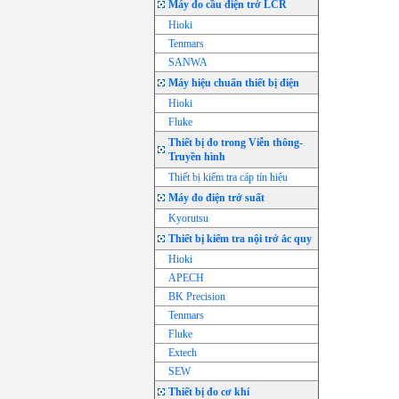
Máy đo cầu điện trở LCR
Hioki
Tenmars
SANWA
Máy hiệu chuẩn thiết bị điện
Hioki
Fluke
Thiết bị đo trong Viễn thông-
Truyền hình
Thiết bị kiểm tra cáp tín hiệu
Máy đo điện trở suất
Kyorutsu
Thiết bị kiểm tra nội trở ắc quy
Hioki
APECH
BK Precision
Tenmars
Fluke
Extech
SEW
Thiết bị đo cơ khí