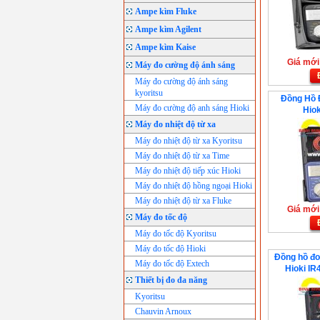
Ampe kìm Fluke
Ampe kìm Agilent
Ampe kìm Kaise
Giá mới:
Máy đo cường độ ánh sáng
Máy đo cường độ ánh sáng
kyoritsu
Đồng Hồ 
Máy đo cường độ anh sáng Hioki
Hiok
Máy đo nhiệt độ từ xa
Máy đo nhiệt độ từ xa Kyoritsu
Máy đo nhiệt độ từ xa Time
Máy đo nhiệt độ tiếp xúc Hioki
Máy đo nhiệt độ hồng ngoại Hioki
Máy đo nhiệt độ từ xa Fluke
Giá mới:
Máy đo tốc độ
Máy đo tốc độ Kyoritsu
Máy đo tốc độ Hioki
Đồng hồ đo
Máy đo tốc độ Extech
Hioki IR
Thiết bị đo đa năng
Kyoritsu
Chauvin Arnoux