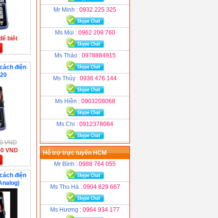
Mr Minh
: 0932 225 325
Ms Mùi
: 0962 208 760
để biết
Ms Thảo
: 0978884915
 cách điện
-20
Ms Thủy
: 0936 476 144
Ms Hiền
: 0903208068
Ms Chi
: 0912378084
000 VND
00 VND
Hỗ trợ trực tuyến HCM
Mr Bình
: 0988 764 055
 cách điện
Analog)
Ms Thu Hà
: 0904 829 667
Ms Hương
: 0964 934 177