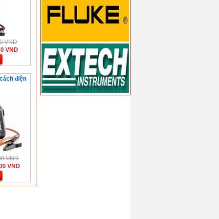
000 VND
00 VND
 cách điện
000 VND
000 VND