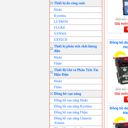
Thiết bị đo công suất
Hioki
Kyoritsu
Giá cũ:
LUTRON
Giá mới
FLUKE
SANWA
EXTECH
Đồng hồ đo
Thiết bị phân tích chất lượng
Hi
điện
Hioki
Fluke
Thiết Bị Ghi và Phân Tích Tín
Hiệu Điện
Hioki
Fluke
Giá cũ:
Đồng hồ vạn năng
Giá mới
Đồng hồ vạn năng Hioki
Đồng hồ vạn năng Kyoritsu
Đồng hồ đo
Đồng hồ vạn năng Fluke
Hio
Đồng hồ vạn năng Chauvin
Arnoux