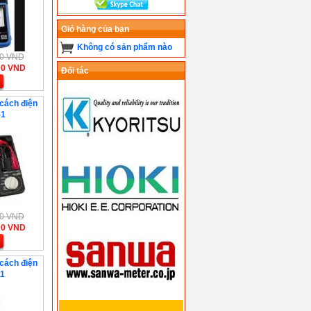
Giỏ hàng của bạn
Không có sản phẩm nào
000 VND
00 VND
Đối tác
 cách điện
51
000 VND
00 VND
 cách điện
11