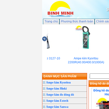
S
Trang chủ
Phương thức thanh toán
Chính sá
Ampe Kìm Hioki 3127-10
Ampe kìm Kyoritsu
2200R(40.00/400.0/1000A)
DANH MỤC SẢN PHẨM
Ampe kìm Kyoritsu
Đồng hồ đo đi
Ampe kìm Hioki
Đồng hồ đo
Hio
Ampe kìm đo dòng dò
Ampe kìm Extech
Ampe kìm Sanwa