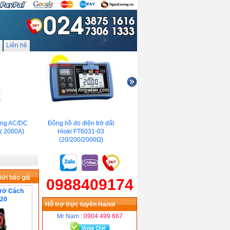
Liên hệ
g AC/DC
Đồng hồ đo điện trở đất
Đồng hồ đo điện trở cách
Đồ
 2000A)
Hioki FT6031-03
điện Hioki 3454-10
760
(20/200/2000Ω)
ửi báo giá
0988409174
Trở Cách
-20
Hỗ trợ trực tuyến Hanoi
Mr Nam
: 0904 499 667