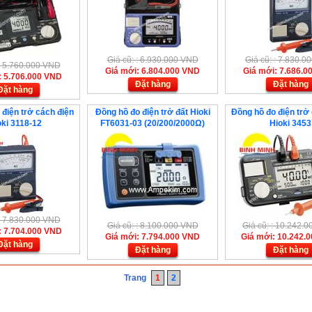
Giá cũ: : 6.930.000 VND
Giá cũ: : 7.830.
 : 5.760.000 VND
Giá mới: 6.804.000 VND
Giá mới: 7.686.0
: 5.706.000 VND
Đặt hàng
Đặt hàng
Đặt hàng
 điện trở cách điện
Đồng hồ đo điện trở đất Hioki
Đồng hồ đo điện trở
oki 3118-12
FT6031-03 (20/200/2000Ω)
Hioki 3453
 : 7.830.000 VND
Giá cũ: : 8.100.000 VND
Giá cũ: : 10.242.
: 7.704.000 VND
Giá mới: 7.794.000 VND
Giá mới: 10.242.
Đặt hàng
Đặt hàng
Đặt hàng
Trang
1
2